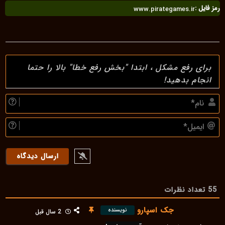
رمز فایل :
www.pirategames.ir
نا
ای
55
تعداد نظرات
جک اسپارو
نویسنده
2 سال قبل