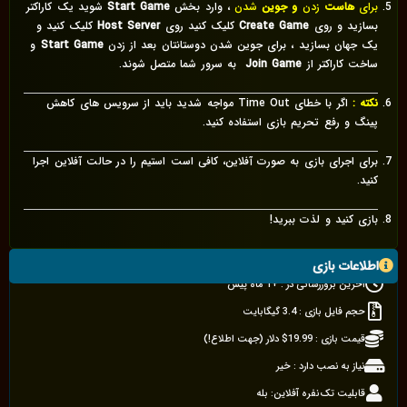
برای
هاست
زدن
و جوین
شدن
، وارد بخش
Start Game
شوید یک کاراکتر
بسازید و روی
Create Game
کلیک کنید روی
Host Server
کلیک کنید و
یک جهان بسازید ، برای جوین شدن دوستانتان بعد از زدن
Start Game
و
ساخت کاراکتر از
Join Game
به سرور شما متصل شوند.
نکته :
اگر با خطای Time Out مواجه شدید باید از سرویس های کاهش
پینگ و رفع تحریم بازی استفاده کنید.
برای اجرای بازی به صورت آفلاین، کافی است استیم را در حالت آفلاین اجرا
کنید.
بازی کنید و لذت ببرید!
اطلاعات بازی
آخرین بروزرسانی در :
+1 ماه پیش
حجم فایل بازی : 3.4 گیگابایت
قیمت بازی : 19.99$ دلار (جهت اطلاع!)
نیاز به نصب دارد : خیر
قابلیت تک‌نفره آفلاین: بله